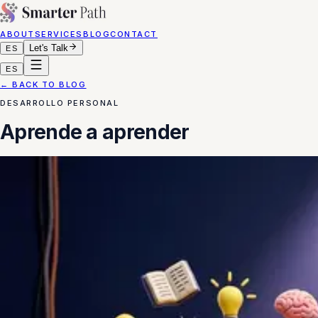
ABOUT
SERVICES
BLOG
CONTACT
Let's Talk
ES
ES
← BACK TO BLOG
DESARROLLO PERSONAL
Aprende a aprender